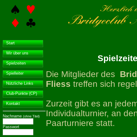
Start
Wir über uns
Spielzei
Spielzeiten
Die Mitglieder des
Bri
Spielleiter
Fliess
treffen sich rege
Nützliche Links
Club-Punkte (CP)
Zurzeit gibt es an jed
Kontakt
Individualturnier, an 
Nachname
(ohne Titel)
Paarturniere statt.
Passwort